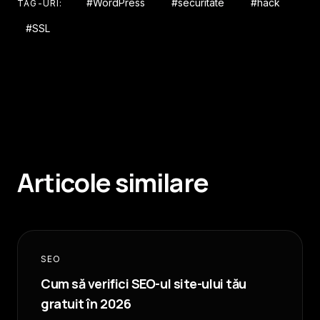
#WordPress
#securitate
#hack
TAG-URI:
#SSL
Articole similare
SEO
Cum să verifici SEO-ul site-ului tău
gratuit în 2026