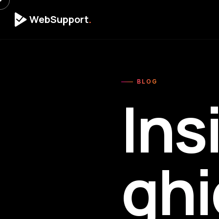
WebSupport
.
BLOG
Ins
ghi