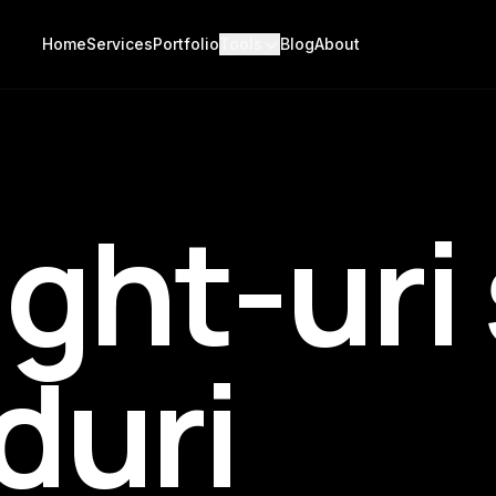
Home
Services
Portfolio
Tools
Blog
About
ight-uri 
duri