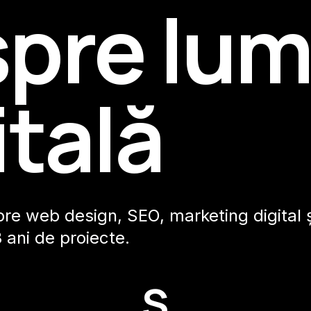
pre lu
itală
pre web design, SEO, marketing digital ș
 ani de proiecte.
S