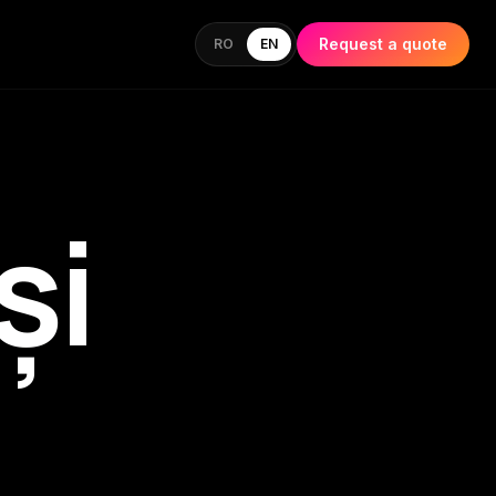
Request a quote
RO
EN
și