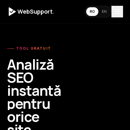
WebSupport
.
RO
EN
TOOL GRATUIT
Analiză
SEO
instantă
pentru
orice
site