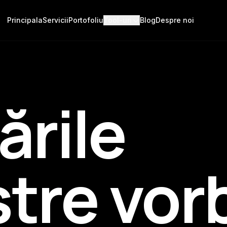
Principala
Servicii
Portofoliu
Tool-uri
Blog
Despre noi
ările
tre vor