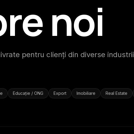
re noi
vrate pentru clienți din diverse industrii
ie
Educație / ONG
Export
Imobiliare
Real Estate