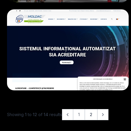
IMOBILIARE
• 2020
Showing
1
to
12
of
14
results
1
2