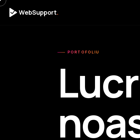
WebSupport
.
PORTOFOLIU
Lucr
noas