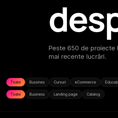
desp
Peste 650 de proiecte li
mai recente lucrări.
Toate
Bussines
Cursuri
eCommerce
Educaț
Toate
Business
Landing page
Catalog