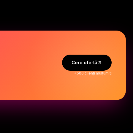
Cere ofertă
+500 clienți mulțumiți