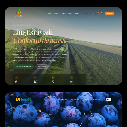
TURISM
• 2025
SEO 100/100
Performanță 91/100