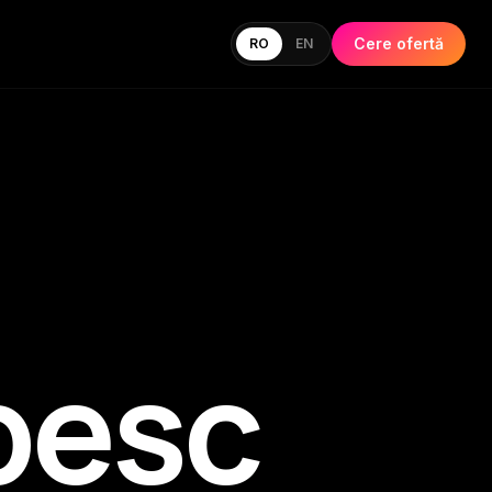
Cere ofertă
RO
EN
besc