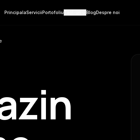
Principala
Servicii
Portofoliu
Tool-uri
Blog
Despre noi
e
azin