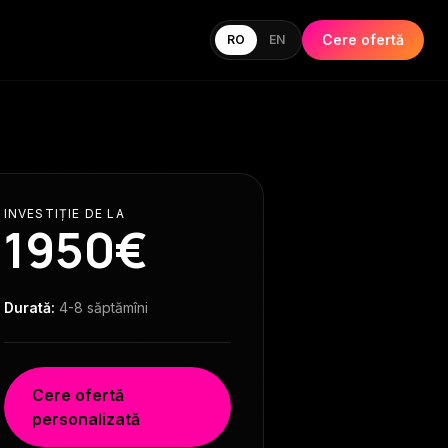
Cere ofertă
RO
EN
INVESTIȚIE DE LA
1950€
Durată:
4-8 săptămîni
Cere ofertă
personalizată