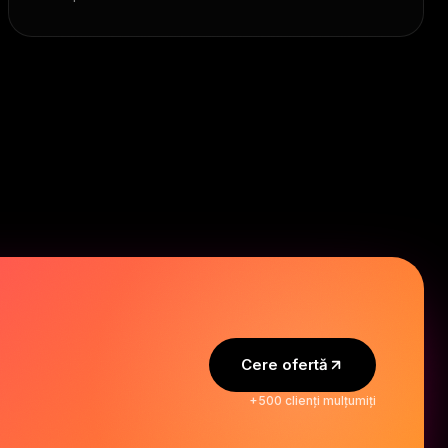
Cere ofertă
+500 clienți mulțumiți