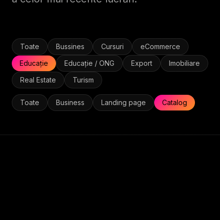
Toate
Bussines
Cursuri
eCommerce
Educație
Educație / ONG
Export
Imobiliare
Real Estate
Turism
Toate
Business
Landing page
Catalog