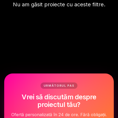
Nu am găsit proiecte cu aceste filtre.
URMĂTORUL PAS
Vrei să discutăm despre
proiectul tău?
Ofertă personalizată în 24 de ore. Fără obligații.