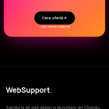
Cere ofertă
+500 clienți mulțumiți
WebSupport
.
Agenția ta de web design și dezvoltare din Chișinău.