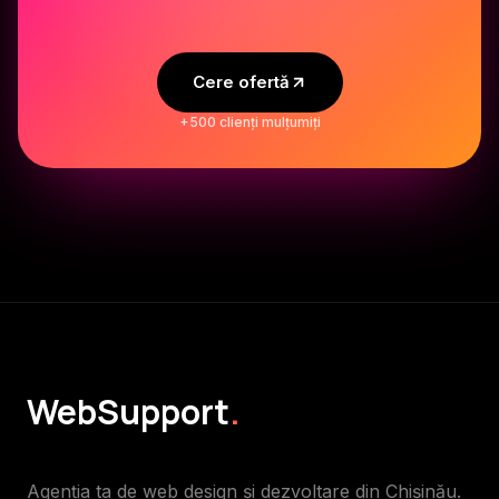
Cere ofertă
+500 clienți mulțumiți
WebSupport
.
Agenția ta de web design și dezvoltare din Chișinău.