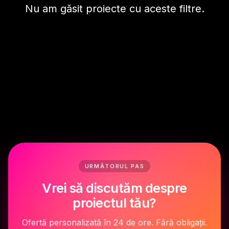
Nu am găsit proiecte cu aceste filtre.
URMĂTORUL PAS
Vrei să discutăm despre
proiectul tău?
Ofertă personalizată în 24 de ore. Fără obligații.