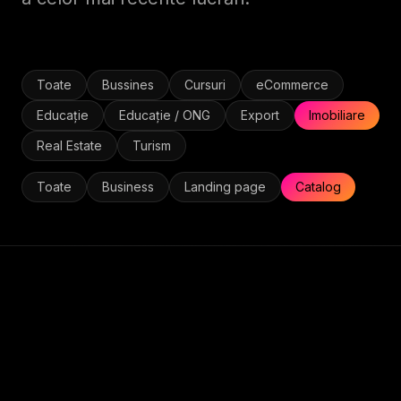
Toate
Bussines
Cursuri
eCommerce
Educație
Educație / ONG
Export
Imobiliare
Real Estate
Turism
Toate
Business
Landing page
Catalog