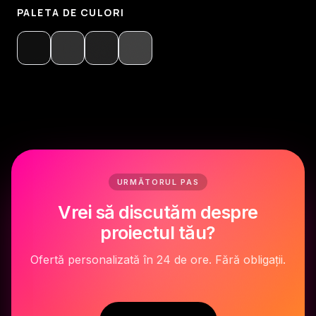
PALETA DE CULORI
URMĂTORUL PAS
Vrei să discutăm despre
proiectul tău?
Ofertă personalizată în 24 de ore. Fără obligații.