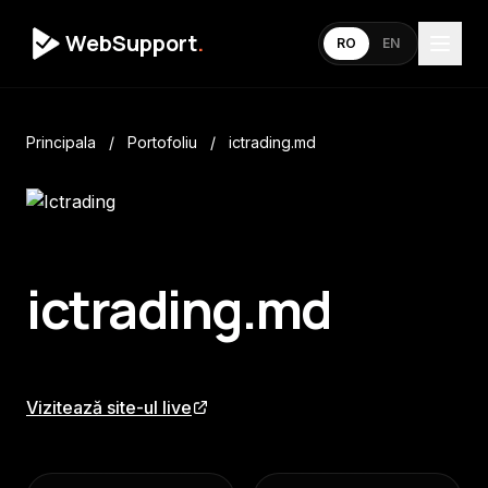
WebSupport
.
RO
EN
Principala
/
Portofoliu
/
ictrading.md
ictrading.md
Vizitează site-ul live