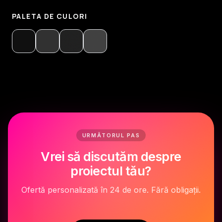
PALETA DE CULORI
URMĂTORUL PAS
Vrei să discutăm despre
proiectul tău?
Ofertă personalizată în 24 de ore. Fără obligații.