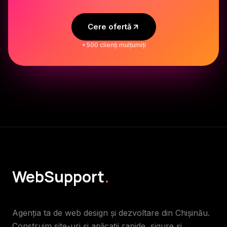
Cere ofertă
+500 clienți mulțumiți
WebSupport
.
Agenția ta de web design și dezvoltare din Chișinău.
Construim site-uri și aplicații rapide, sigure și