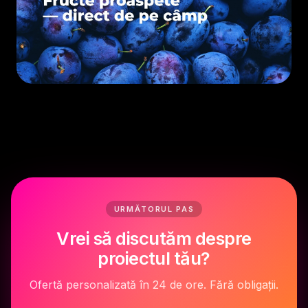
EXPORT
• 2023
URMĂTORUL PAS
Vrei să discutăm despre
proiectul tău?
Ofertă personalizată în 24 de ore. Fără obligații.