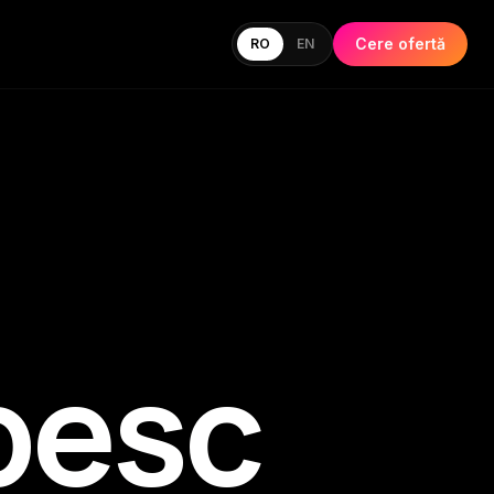
Cere ofertă
RO
EN
besc