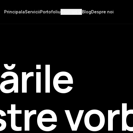
Principala
Servicii
Portofoliu
Tool-uri
Blog
Despre noi
ările
tre vor