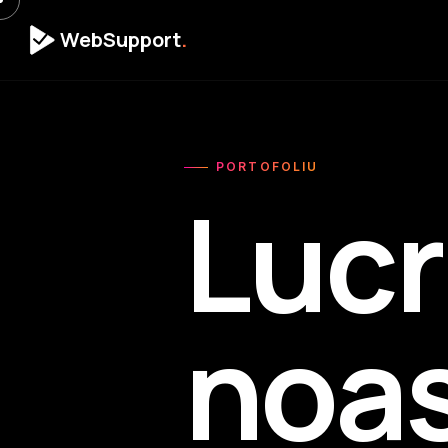
WebSupport
.
PORTOFOLIU
Lucr
noas