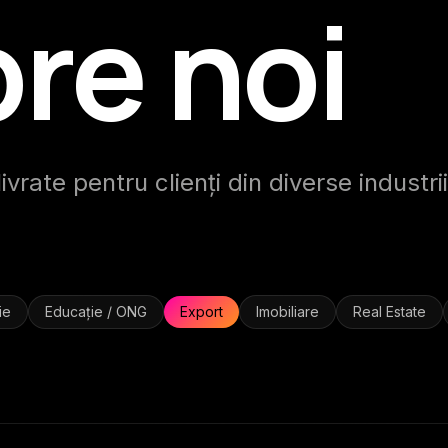
re noi
vrate pentru clienți din diverse industrii
ie
Educație / ONG
Export
Imobiliare
Real Estate