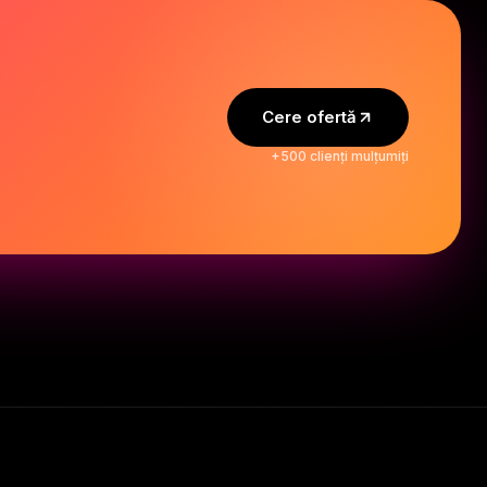
Cere ofertă
+500 clienți mulțumiți