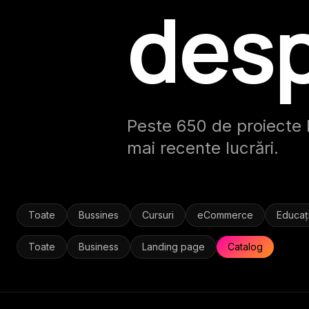
desp
Peste 650 de proiecte li
mai recente lucrări.
Toate
Bussines
Cursuri
eCommerce
Educaț
Toate
Business
Landing page
Catalog