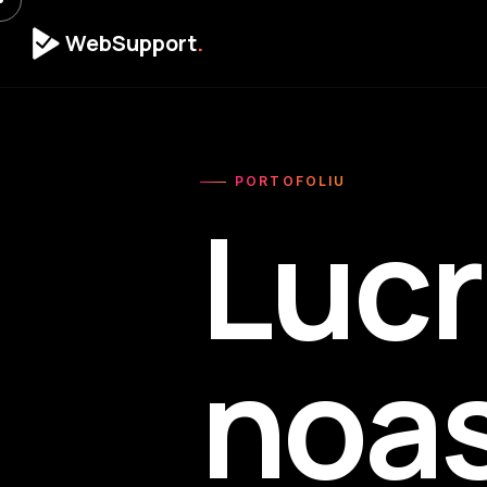
WebSupport
.
PORTOFOLIU
Lucr
noas