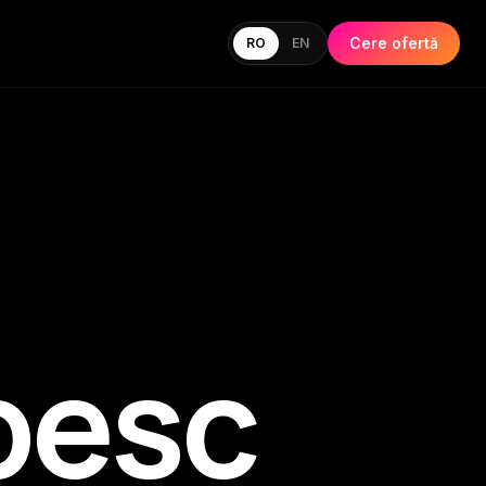
Cere ofertă
RO
EN
besc