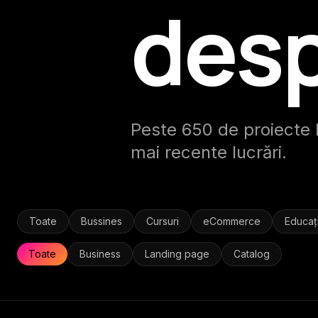
desp
Peste 650 de proiecte li
mai recente lucrări.
Toate
Bussines
Cursuri
eCommerce
Educaț
Toate
Business
Landing page
Catalog