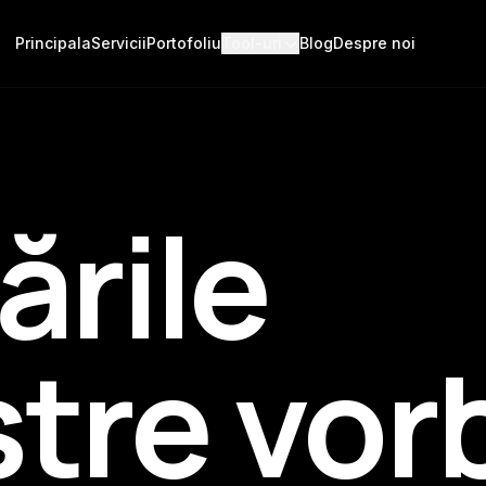
Principala
Servicii
Portofoliu
Tool-uri
Blog
Despre noi
ările
tre vor