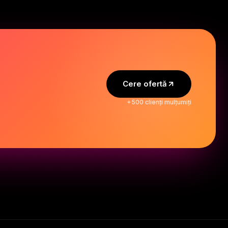
Cere ofertă
+500 clienți mulțumiți