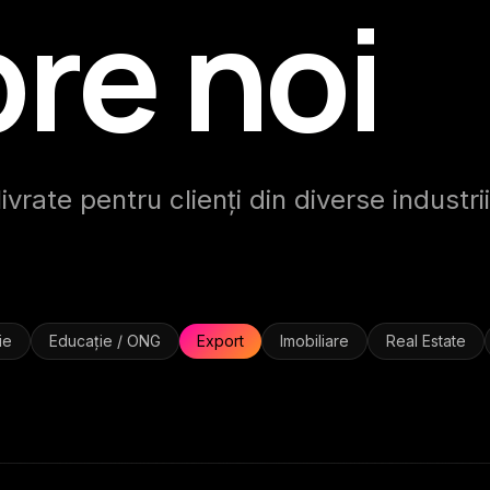
re noi
vrate pentru clienți din diverse industrii
ie
Educație / ONG
Export
Imobiliare
Real Estate