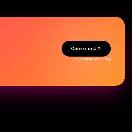
Cere ofertă
+500 clienți mulțumiți