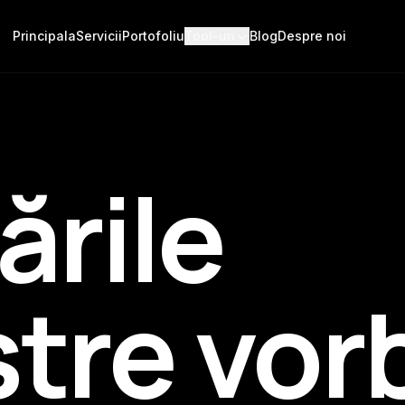
Principala
Servicii
Portofoliu
Tool-uri
Blog
Despre noi
ările
tre vor