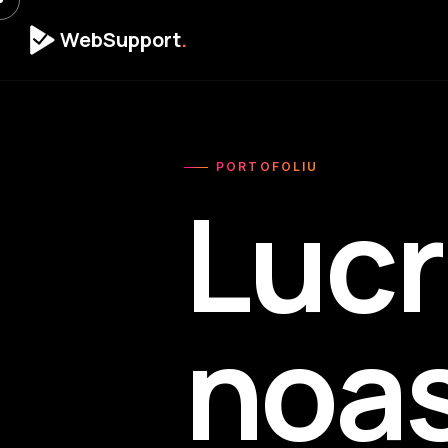
WebSupport
.
PORTOFOLIU
Lucr
noas