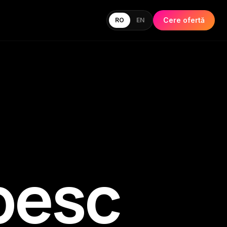
Cere ofertă
RO
EN
besc