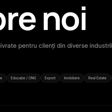
re noi
vrate pentru clienți din diverse industrii
ie
Educație / ONG
Export
Imobiliare
Real Estate