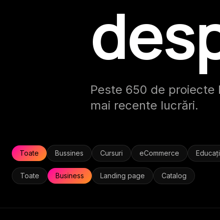
desp
Peste 650 de proiecte li
mai recente lucrări.
Toate
Bussines
Cursuri
eCommerce
Educaț
Toate
Business
Landing page
Catalog