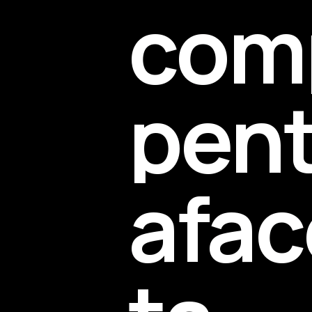
com
pen
afac