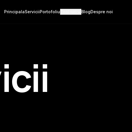
Principala
Servicii
Portofoliu
Tool-uri
Blog
Despre noi
icii