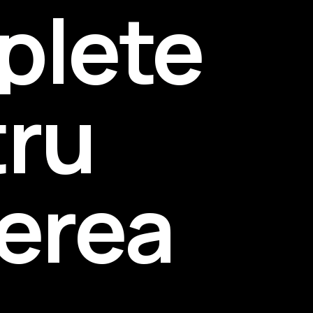
plete
tru
erea