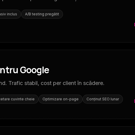
siv inclus
A/B testing pregătit
entru Google
Trafic stabil, cost per client în scădere.
etare cuvinte cheie
Optimizare on-page
Conținut SEO lunar