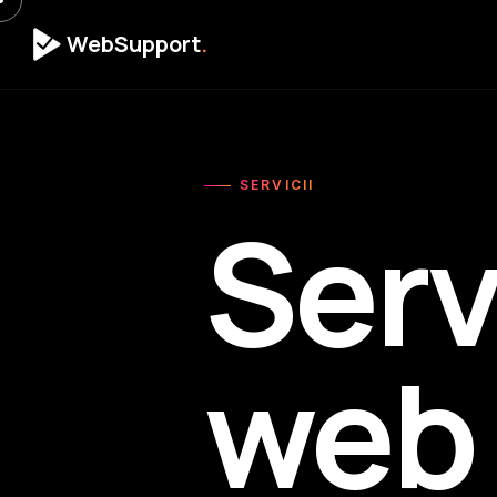
WebSupport
.
SERVICII
Serv
web