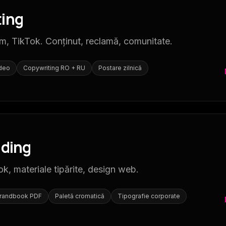
ting
m, TikTok. Conținut, reclamă, comunitate.
ideo
Copywriting RO + RU
Postare zilnică
nding
ok, materiale tipărite, design web.
randbook PDF
Paletă cromatică
Tipografie corporate