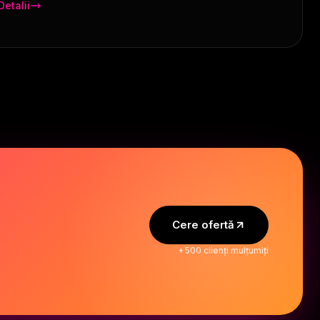
Detalii
Cere ofertă
+500 clienți mulțumiți