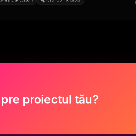
CRM și ERP custom
Aplicații iOS + Android
pre proiectul tău?