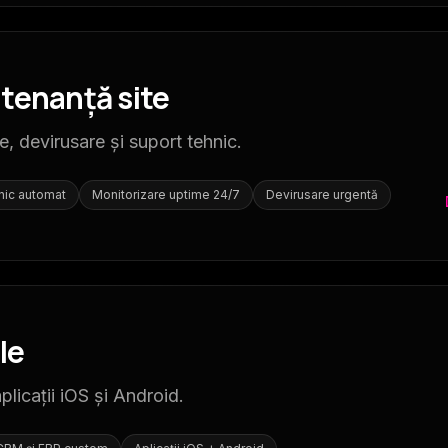
tenanță site
e, devirusare și suport tehnic.
nic automat
Monitorizare uptime 24/7
Devirusare urgentă
le
licații iOS și Android.