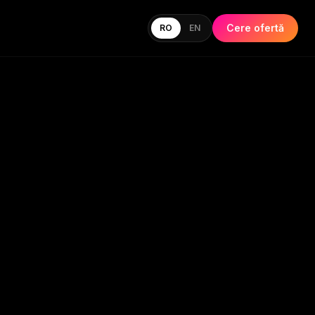
Cere ofertă
RO
EN