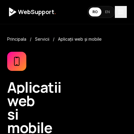
WebSupport
.
RO
EN
Principala
/
Servicii
/
Aplicații web și mobile
Aplicații
web
și
mobile