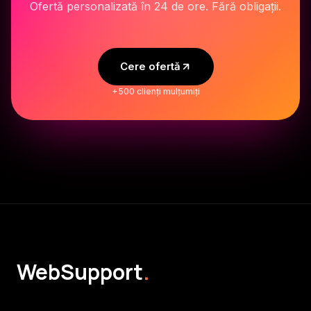
Ofertă personalizată în 24 de ore. Fără obligații.
Cere ofertă
+500 clienți mulțumiți
WebSupport
.