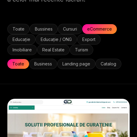
Toate
Bussines
Cursuri
eCommerce
Educație
Educație / ONG
Export
Imobiliare
Real Estate
Turism
Toate
Business
Landing page
Catalog
ECOMMERCE
• 2026